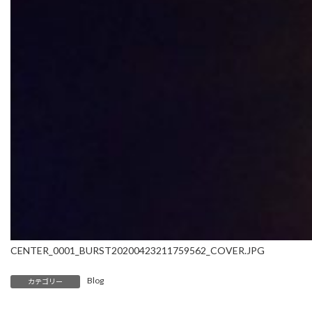
CENTER_0001_BURST20200423211759562_COVER.JPG
Blog
カテゴリー