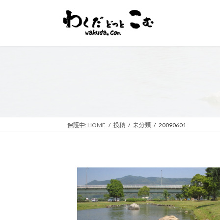
コ
ナ
ン
ビ
テ
ゲ
ン
ー
ツ
シ
へ
ョ
ス
ン
キ
に
ッ
移
プ
動
保護中: HOME
投稿
未分類
20090601