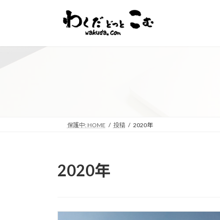
コ
ナ
ン
ビ
テ
ゲ
ン
ー
ツ
シ
へ
ョ
ス
ン
キ
に
ッ
移
プ
動
保護中: HOME
投稿
2020年
2020年