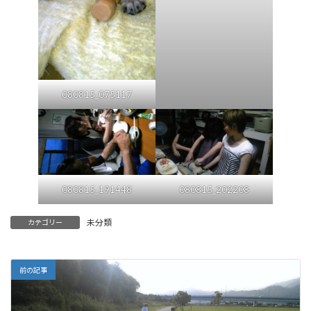
080815_075117
080815_191448
080815_202208
未分類
カテゴリー
前の記事