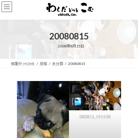
コ
ナ
ン
ビ
テ
ゲ
ン
ー
ツ
シ
20080815
へ
ョ
ス
ン
キ
に
2008年8月15日
ッ
移
プ
動
保護中: HOME
投稿
未分類
20080815
080815_191428