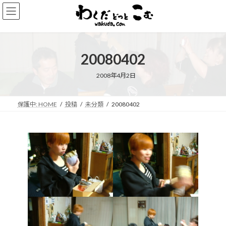
コ
ナ
ン
ビ
テ
ゲ
ン
ー
ツ
シ
20080402
へ
ョ
ス
ン
キ
に
2008年4月2日
ッ
移
プ
動
保護中: HOME
投稿
未分類
20080402