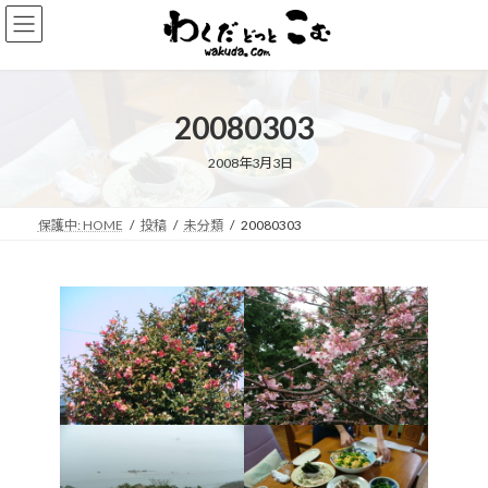
コ
ナ
ン
ビ
テ
ゲ
ン
ー
ツ
シ
20080303
へ
ョ
ス
ン
キ
に
2008年3月3日
ッ
移
プ
動
保護中: HOME
投稿
未分類
20080303