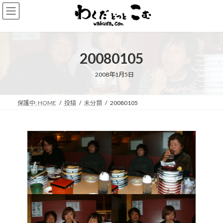
コ
ナ
ン
ビ
テ
ゲ
ン
ー
ツ
シ
20080105
へ
ョ
ス
ン
キ
に
2008年1月5日
ッ
移
プ
動
保護中: HOME
投稿
未分類
20080105