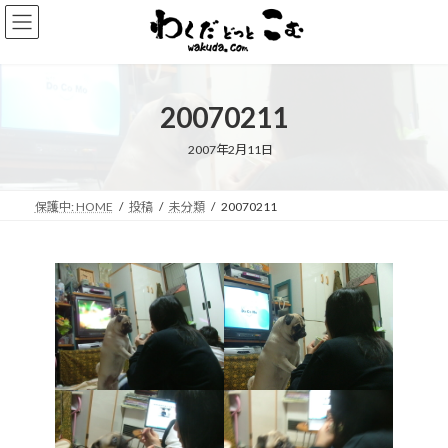
コ
ナ
ン
ビ
テ
ゲ
ン
ー
ツ
シ
20070211
へ
ョ
ス
ン
キ
に
2007年2月11日
ッ
移
プ
動
保護中: HOME
投稿
未分類
20070211