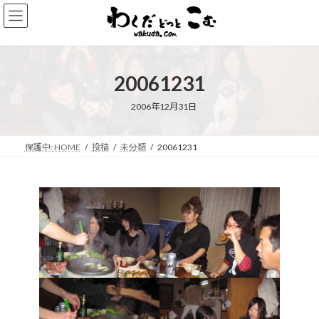
コ
ナ
ン
ビ
テ
ゲ
ン
ー
ツ
シ
20061231
へ
ョ
ス
ン
キ
に
2006年12月31日
ッ
移
プ
動
保護中: HOME
投稿
未分類
20061231