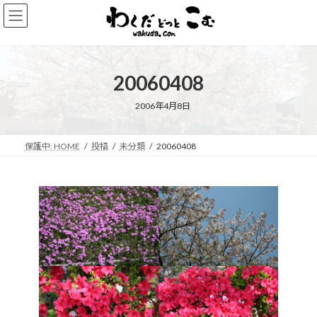
コ
ナ
ン
ビ
テ
ゲ
ン
ー
ツ
シ
20060408
へ
ョ
ス
ン
キ
に
2006年4月8日
ッ
移
プ
動
保護中: HOME
投稿
未分類
20060408