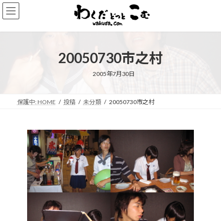
コ
ナ
ン
ビ
テ
ゲ
ン
ー
ツ
シ
20050730市之村
へ
ョ
ス
ン
キ
に
2005年7月30日
ッ
移
プ
動
保護中: HOME
投稿
未分類
20050730市之村