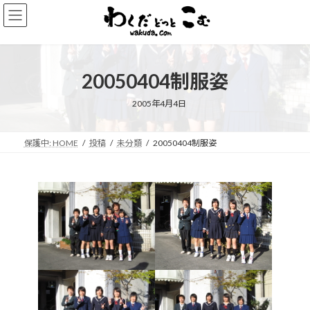
コ
ナ
ン
ビ
テ
ゲ
ン
ー
ツ
シ
20050404制服姿
へ
ョ
ス
ン
キ
に
2005年4月4日
ッ
移
プ
動
保護中: HOME
投稿
未分類
20050404制服姿