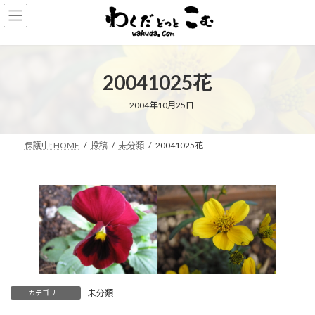
コ
ナ
ン
ビ
テ
ゲ
ン
ー
ツ
シ
20041025花
へ
ョ
ス
ン
キ
に
2004年10月25日
ッ
移
プ
動
保護中: HOME
投稿
未分類
20041025花
未分類
カテゴリー