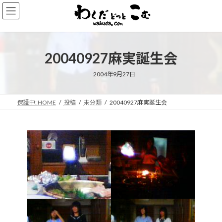
コ
ナ
ン
ビ
テ
ゲ
ン
ー
ツ
シ
20040927麻実誕生会
へ
ョ
ス
ン
キ
に
2004年9月27日
ッ
移
プ
動
保護中: HOME
投稿
未分類
20040927麻実誕生会