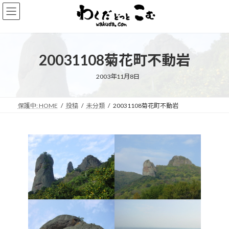
コ
ナ
ン
ビ
テ
ゲ
ン
ー
ツ
シ
20031108菊花町不動岩
へ
ョ
ス
ン
キ
に
2003年11月8日
ッ
移
プ
動
保護中: HOME
投稿
未分類
20031108菊花町不動岩