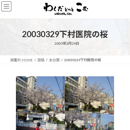
コ
ナ
ン
ビ
テ
ゲ
ン
ー
ツ
シ
20030329下村医院の桜
へ
ョ
ス
ン
キ
に
2003年3月29日
ッ
移
プ
動
保護中: HOME
投稿
未分類
20030329下村医院の桜