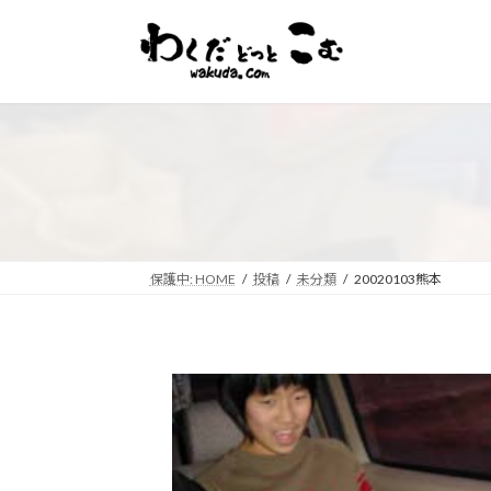
コ
ナ
ン
ビ
テ
ゲ
ン
ー
ツ
シ
へ
ョ
ス
ン
キ
に
ッ
移
プ
動
保護中: HOME
投稿
未分類
20020103熊本